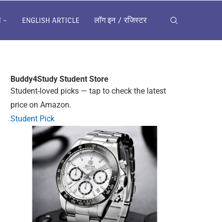
ख
ENGLISH ARTICLE
लॉग इन / रजिस्टर
Buddy4Study
Student Store
Student-loved picks — tap to check the latest
price on Amazon.
Student Pick