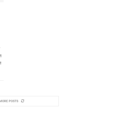
ा
ग
ा
MORE POSTS