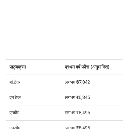
पाठ्यक्रम
प्रथम वर्ष फीस (अनुमानित)
बी.टेक
लगभग ₹67,842
एम.टेक
लगभग ₹40,845
एमबीए
लगभग ₹28,495
एमसीए
लगभग ₹18,495