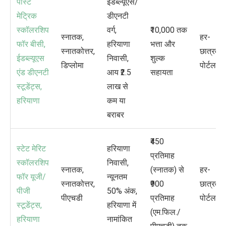
पोस्ट
ईडब्ल्यूएस/
मेट्रिक
डीएनटी
स्कॉलरशिप
वर्ग
,
₹10,000
तक
स्नातक
,
हर-
फॉर बीसी
,
हरियाणा
भत्ता और
स्नातकोत्तर
,
छात्रवृत्त
ईडब्ल्यूएस
निवासी
,
शुल्क
डिप्लोमा
पोर्टल
एंड डीएनटी
आय
₹2.5
सहायता
स्टूडेंट्स
,
लाख से
हरियाणा
कम या
बराबर
₹450
स्टेट मेरिट
हरियाणा
प्रतिमाह
स्कॉलरशिप
निवासी
,
स्नातक
,
(स्नातक) से
हर-
फॉर यूजी/
न्यूनतम
स्नातकोत्तर
,
₹900
छात्रवृत्त
पीजी
50%
अंक
,
पीएचडी
प्रतिमाह
पोर्टल
स्टूडेंट्स
,
हरियाणा में
(एम.फिल./
हरियाणा
नामांकित