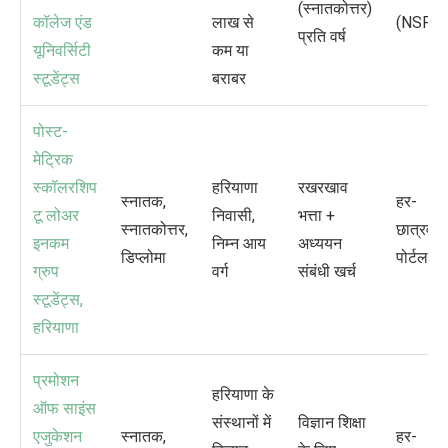
(
स्नातकोत्तर)
कॉलेज एंड
लाख से
(
NSP)
प्रति वर्ष
यूनिवर्सिटी
कम या
स्टूडेंट्स
बराबर
पोस्ट-
मेट्रिक
स्कॉलरशिप
हरियाणा
रखरखाव
स्नातक
,
हर-
टू लोअर
निवासी
,
भत्ता +
स्नातकोत्तर
,
छात्रवृत्त
इनकम
निम्न आय
अध्ययन
डिप्लोमा
पोर्टल
ग्रुप
वर्ग
संबंधी खर्च
स्टूडेंट्स
,
हरियाणा
प्रमोशन
हरियाणा के
ऑफ साइंस
संस्थानों में
विज्ञान शिक्षा
एजुकेशन
स्नातक
,
हर-