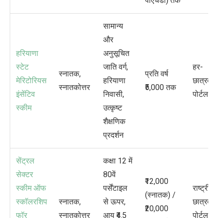
पीएचडी) तक
सामान्य
और
हरियाणा
अनुसूचित
स्टेट
जाति वर्ग
,
हर-
स्नातक
,
प्रति वर्ष
मेरिटोरियस
हरियाणा
छात्रवृत्त
स्नातकोत्तर
₹5,000
तक
इंसेंटिव
निवासी
,
पोर्टल
स्कीम
उत्कृष्ट
शैक्षणिक
प्रदर्शन
सेंट्रल
कक्षा
12
में
सेक्टर
80
वें
₹12,000
स्कीम ऑफ
पर्सेंटाइल
राष्ट्रीय
(
स्नातक) /
स्कॉलरशिप
स्नातक
,
से ऊपर
,
छात्रवृत्त
₹20,000
फॉर
स्नातकोत्तर
आय
₹4.5
पोर्टल