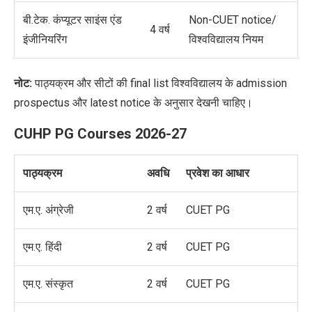
बी.टेक. कंप्यूटर साइंस एंड
Non-CUET notice/
4 वर्ष
इंजीनियरिंग
विश्वविद्यालय नियम
नोट:
पाठ्यक्रम और सीटों की final list विश्वविद्यालय के admission
prospectus और latest notice के अनुसार देखनी चाहिए।
CUHP PG Courses 2026-27
पाठ्यक्रम
अवधि
प्रवेश का आधार
एम.ए. अंग्रेजी
2 वर्ष
CUET PG
एम.ए. हिंदी
2 वर्ष
CUET PG
एम.ए. संस्कृत
2 वर्ष
CUET PG