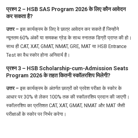
प्रश्न 2 – HSB SAS Program 2026 के लिए कौन आवेदन
कर सकता है?
उत्तर –
इस
कार्यक्रम
के
लिए
वे
छात्र
आवेदन
कर
सकते
हैं
जिन्होंने
न्यूनतम
60%
अंकों
या
समकक्ष
ग्रेड
के
साथ
स्नातक
डिग्री
प्राप्त
की
हो।
साथ
ही
CAT, XAT, GMAT, NMAT, GRE, MAT
या
HSB Entrance
Test
का
वैध
स्कोर
होना
अनिवार्य
है।
प्रश्न 3 – HSB Scholarship-cum-Admission Seats
Program 2026 के तहत कितनी स्कॉलरशिप मिलेगी?
उत्तर –
इस
कार्यक्रम
के
अंतर्गत
छात्रों
को
प्रवेश
परीक्षा
के
स्कोर
के
आधार
पर
30%
से
लेकर
100%
तक
की
स्कॉलरशिप
प्रदान
की
जाएगी।
स्कॉलरशिप
का
प्रतिशत
CAT, XAT, GMAT, NMAT
और
MAT
जैसी
परीक्षाओं
के
स्कोर
पर
निर्भर
करेगा।