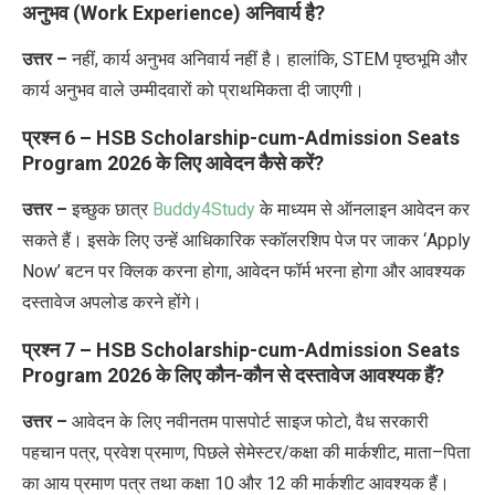
अनुभव (Work Experience) अनिवार्य है?
उत्तर –
नहीं
,
कार्य
अनुभव
अनिवार्य
नहीं
है।
हालांकि
, STEM
पृष्ठभूमि
और
कार्य
अनुभव
वाले
उम्मीदवारों
को
प्राथमिकता
दी
जाएगी।
प्रश्न 6 – HSB Scholarship-cum-Admission Seats
Program 2026 के लिए आवेदन कैसे करें?
उत्तर –
इच्छुक
छात्र
Buddy4Study
के
माध्यम
से
ऑनलाइन
आवेदन
कर
सकते
हैं।
इसके
लिए
उन्हें
आधिकारिक
स्कॉलरशिप
पेज
पर
जाकर
‘Apply
Now’
बटन
पर
क्लिक
करना
होगा
,
आवेदन
फॉर्म
भरना
होगा
और
आवश्यक
दस्तावेज
अपलोड
करने
होंगे।
प्रश्न 7 – HSB Scholarship-cum-Admission Seats
Program 2026 के लिए कौन-कौन से दस्तावेज आवश्यक हैं?
उत्तर –
आवेदन
के
लिए
नवीनतम
पासपोर्ट
साइज
फोटो
,
वैध
सरकारी
पहचान
पत्र
,
प्रवेश
प्रमाण
,
पिछले
सेमेस्टर
/
कक्षा
की
मार्कशीट
,
माता
–
पिता
का
आय
प्रमाण
पत्र
तथा
कक्षा
10
और
12
की
मार्कशीट
आवश्यक
हैं।