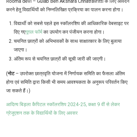
Rooma devi – Gulab Ben Akshara Chhatravritti
के लिए आवेदन
करने हेतु विद्यार्थियों को निम्नलिखित प्रक्रिया का पालन करना होगा।
विद्यार्थी
को सबसे पहले इस स्कॉलरशिप की आधिकारिक वेबसाइट पर
दिए गए
गूगल
फॉर्म
का उपयोग कर पंजीयन
करना
होगा।
चयनित
छात्रों
को
अभिभावकों
के
साथ
साक्षात्कार
के
लिए
बुलाया
जाएगा।
अंतिम
रूप
से
चयनित
छात्रों
की
सूची
जारी
की
जाएगी।
(
नोट
–
उपरोक्त
छात्रवृति
योजना
में
निर्णायक
समिति
का
फैसला
अंतिम
होगा
एवं
समिति
द्वारा
किसी
भी
समय
आवश्यकता
के
अनुरूप
परिवर्तन
किए
जा
सकते
हैं।)
आदित्य बिड़ला कैपिटल स्कॉलरशिप
2024-25,
कक्षा
9
वीं से लेकर
ग्रेजुएशन तक के विद्यार्थियों के लिए अवसर