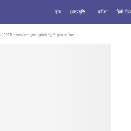
होम
छात्रवृत्ति
परीक्षा
हिंदी ले
25 – महादलित युवक-युवतियों हेतु निःशुल्क प्रशिक्षण