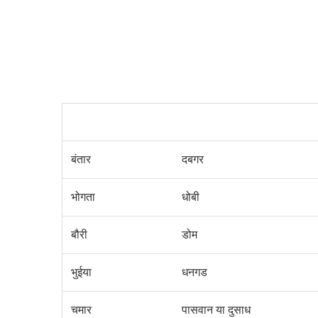
बंतार
दबगर
भोगता
धोबी
बौरी
डोम
भुईया
धनगड
चमार
पासवान
या
दुसाध