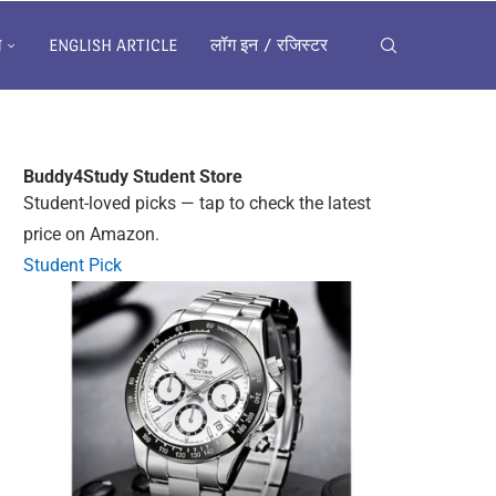
ख
ENGLISH ARTICLE
लॉग इन / रजिस्टर
Buddy4Study
Student Store
Student-loved picks — tap to check the latest
price on Amazon.
Student Pick